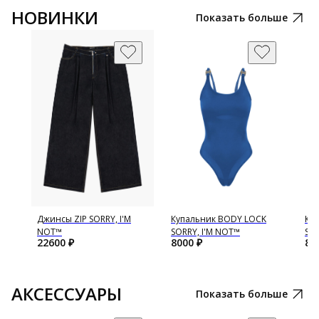
НОВИНКИ
Показать больше
E
Джинсы ZIP SORRY, I'M
Купальник BODY LOCK
Ку
NOT™
SORRY, I'M NOT™
SOR
22600
₽
8000
₽
80
АКСЕССУАРЫ
Показать больше