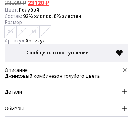
Первоначальная
Текущая
28000
₽
23120
₽
цена
цена:
Цвет:
Голубой
составляла
23120 ₽.
Состав:
92% хлопок, 8% эластан
28000 ₽.
Размер
XS
S
M
L
Артикул
Артикул
Сообщить о поступлении
Описание
Джинсовый комбинезон голубого цвета
Детали
Обмеры