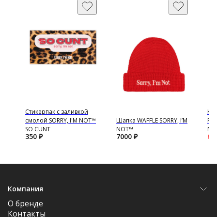
Стикерпак с заливкой
Кр
'M
смолой SORRY, I'M NOT™
Шапка WAFFLE SORRY, I’M
POV
SO CUNT
NOT™
NO
350
₽
7000
₽
64
Компания
О бренде
Контакты