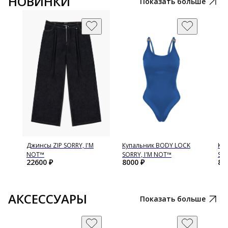
НОВИНКИ
Показать больше
E
Джинсы ZIP SORRY, I'M
Купальник BODY LOCK
Ку
NOT™
SORRY, I'M NOT™
SOR
22600
₽
8000
₽
80
АКСЕССУАРЫ
Показать больше