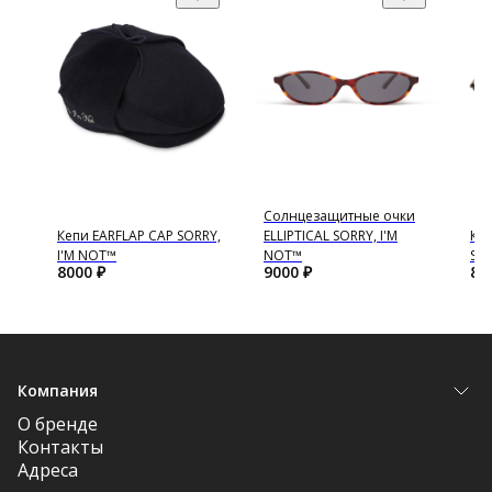
Солнцезащитные очки
T™
Кепи EARFLAP CAP SORRY,
ELLIPTICAL SORRY, I'M
Кеп
I'M NOT™
NOT™
SOR
8000
₽
9000
₽
80
Компания
О бренде
Контакты
Адреса