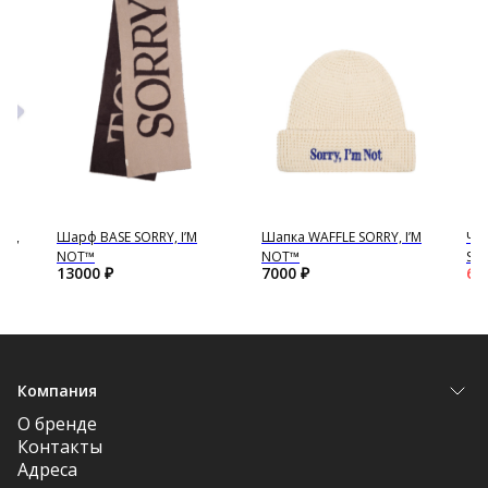
RY,
Шарф BASE SORRY, I’M
Шапка WAFFLE SORRY, I’M
Ча
NOT™
NOT™
SOR
13000
₽
7000
₽
64
Компания
О бренде
Контакты
Адреса