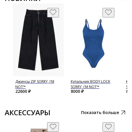
E
Джинсы ZIP SORRY, I'M
Купальник BODY LOCK
Ку
NOT™
SORRY, I'M NOT™
SOR
22600
₽
8000
₽
80
АКСЕССУАРЫ
Показать больше