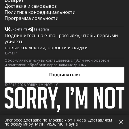
Возврат
Доставка и самовывоз
Политика конфедициальности
Программа лояльности
Вконтакте
Telegram
Подпишитесь на e-mail рассылку, чтобы первыми
увидеть
новые коллекции, новости и скидки
Оформляя подписку вы соглашаетесь с публичной офертой
и политикой обработки персональных данных
Подписаться
© 2013-2026 SORRY, I'M NOT LLC
Экспресс доставка по Москве - от 1 часа. Доставляем
Экспресс доставка по Москве - от 1 часа. Доставляем
по всему миру. МИР, VISA, MC, PayPal.
по всему миру. МИР, VISA, MC, PayPal.