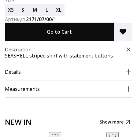
Size
XS
S
M
L
XL
Артикул
2171/07/00/1
Go to Cart
Description
SEASHELL striped shirt with statement buttons.
Details
Measurements
NEW IN
Show more