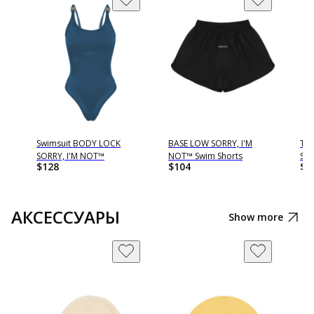
Swimsuit BODY LOCK
BASE LOW SORRY, I'M
TO
SORRY, I'M NOT™
NOT™ Swim Shorts
SOR
$
128
$
104
$
9
АКСЕССУАРЫ
Show more