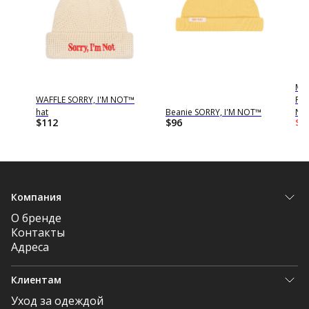
Mu
Y,
WAFFLE SORRY, I'M NOT™
POV
hat
Beanie SORRY, I'M NOT™
NO
$
112
$
96
$
1
Компания
О бренде
Контакты
Адреса
Клиентам
Уход за одеждой